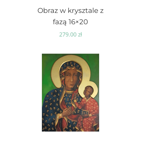
Obraz w krysztale z
fazą 16×20
279.00
zł