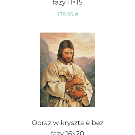
fazy 11×15
179.00
zł
Obraz w krysztale bez
fazy 16×20