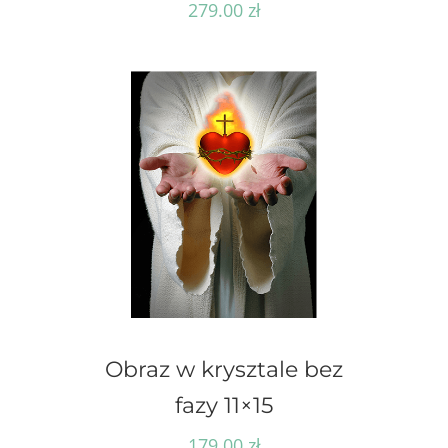
279.00
zł
Obraz w krysztale bez
fazy 11×15
179.00
zł