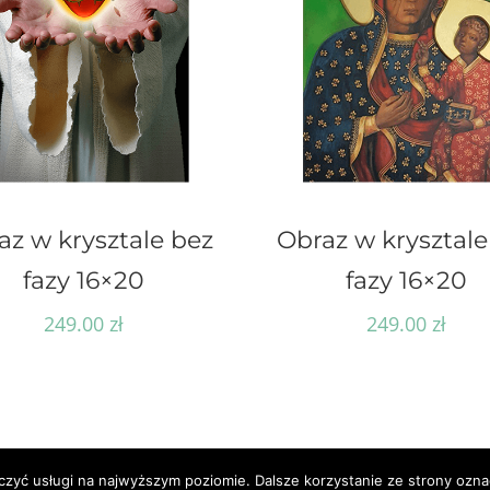
az w krysztale bez
Obraz w krysztale
fazy 16×20
fazy 16×20
249.00
zł
249.00
zł
czyć usługi na najwyższym poziomie. Dalsze korzystanie ze strony oznac