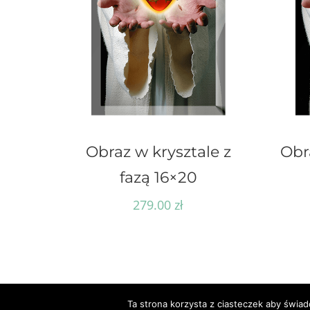
Obraz w krysztale z
Obr
fazą 16×20
279.00
zł
Ta strona korzysta z ciasteczek aby świad