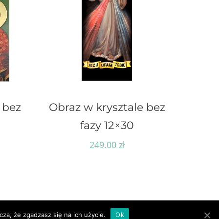
 bez
Obraz w krysztale bez
fazy 12×30
249.00
zł
za, że zgadzasz się na ich użycie.
Ok