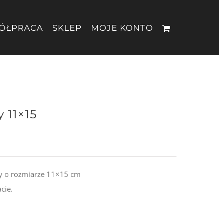
ÓŁPRACA
SKLEP
MOJE KONTO
y 11×15
zy o rozmiarze 11×15 cm
cie.