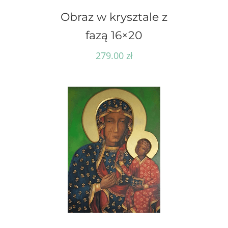
Obraz w krysztale z
fazą 16×20
279.00
zł