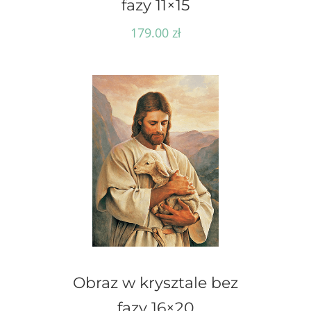
fazy 11×15
179.00
zł
Obraz w krysztale bez
fazy 16×20