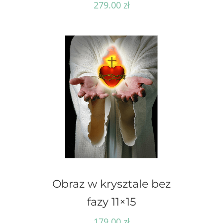
279.00
zł
Obraz w krysztale bez
fazy 11×15
179.00
zł