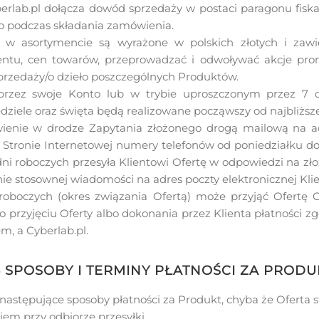
ab.pl dołącza dowód sprzedaży w postaci paragonu fiskal
go podczas składania zamówienia.
 w asortymencie są wyrażone w polskich złotych i zawi
entu, cen towarów, przeprowadzać i odwoływać akcje pr
przedaży/o dzieło poszczególnych Produktów.
rzez swoje Konto lub w trybie uproszczonym przez 7 d
dziele oraz święta będą realizowane począwszy od najbliższ
ienie w drodze Zapytania złożonego drogą mailową na adr
Stronie Internetowej numery telefonów od poniedziałku do 
dni roboczych przesyła Klientowi Ofertę w odpowiedzi na zło
ie stosownej wiadomości na adres poczty elektronicznej Klie
roboczych (okres związania Ofertą) może przyjąć Ofertę C
 o przyjęciu Oferty albo dokonania przez Klienta płatności 
m, a Cyberlab.pl.
5 SPOSOBY I TERMINY PŁATNOŚCI ZA PRODU
następujące sposoby płatności za Produkt, chyba że Oferta s
em przy odbiorze przesyłki.