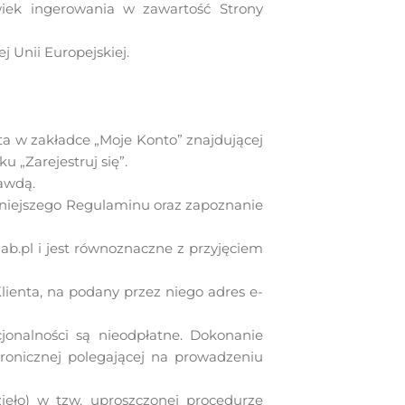
wiek ingerowania w zawartość Strony
j Unii Europejskiej.
ta w zakładce „Moje Konto” znajdującej
u „Zarejestruj się”.
rawdą.
niniejszego Regulaminu oraz zapoznanie
lab.pl i jest równoznaczne z przyjęciem
ienta, na podany przez niego adres e-
kcjonalności są nieodpłatne. Dokonanie
tronicznej polegającej na prowadzeniu
eło) w tzw. uproszczonej procedurze