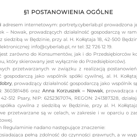
§1 POSTANOWIENIA OGÓLNE
 adresem internetowym: portrety.cyberlab.pl prowadzona j
k – Nowak, prowadzących działalność gospodarczą w ramac
a z siedzibą w Będzinie, przy al. H. Kołłątaja 18, 42-500 B
lektronicznej: info@cyberlab.pl, nr tel: 32 726 12 19.
jest zarówno do Konsumentów, jak i do Przedsiębiorców kor
, który skierowany jest wyłącznie do Przedsiębiorców).
wych przetwarzanych w związku z realizacją postanowień
 gospodarczą jako wspólnik spółki cywilnej, al. H. Kołłąta
dobry
, prowadzący działalność gospodarczą jako wspólnik spół
N: 360381486 oraz
Anna Korzuszek – Nowak
, prowadząca 
a, 42-512 Psary, NIP: 6252367074, REGON: 241387328, dzia
spółka cywilna z siedzibą w Będzinie, przy al. H. Kołłąta
 przetwarzane są w celach, w zakresie i w oparciu o za
towej.
 Regulaminie nadano następujące znaczenie:
 posiadająca pełną zdolność do czynności prawnych, a w wy