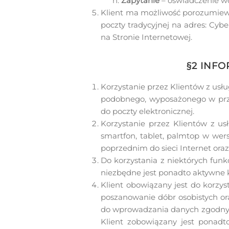
Zapytanie
– oświadczenie wol
Klient ma możliwość porozumiewani
poczty tradycyjnej na adres: Cybe
na Stronie Internetowej.
§2 INF
Korzystanie przez Klientów z usł
podobnego, wyposażonego w przeg
do poczty elektronicznej.
Korzystanie przez Klientów z us
smartfon, tablet, palmtop w we
poprzednim do sieci Internet ora
Do korzystania z niektórych funk
niezbędne jest ponadto aktywne ko
Klient obowiązany jest do korz
poszanowanie dóbr osobistych oraz
do wprowadzania danych zgodnych
Klient zobowiązany jest ponadt