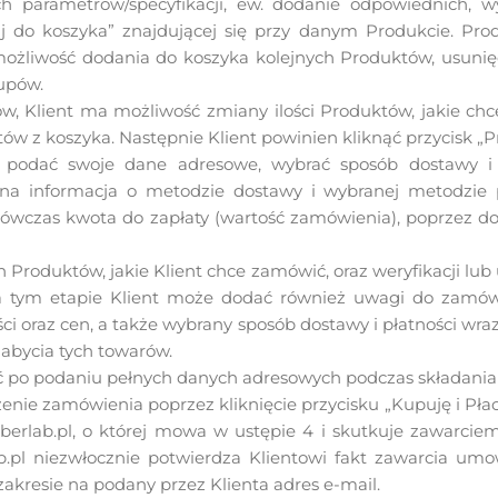
 ich parametrów/specyfikacji, ew. dodanie odpowiednich,
aj do koszyka” znajdującej się przy danym Produkcie. Pro
ożliwość dodania do koszyka kolejnych Produktów, usunię
upów.
w, Klient ma możliwość zmiany ilości Produktów, jakie ch
tów z koszyka. Następnie Klient powinien kliknąć przycisk „P
n podać swoje dane adresowe, wybrać sposób dostawy i
 informacja o metodzie dostawy i wybranej metodzie pła
ówczas kwota do zapłaty (wartość zamówienia), poprzez do
 Produktów, jakie Klient chce zamówić, oraz weryfikacji lub
Na tym etapie Klient może dodać również uwagi do zam
ści oraz cen, a także wybrany sposób dostawy i płatności wr
nabycia tych towarów.
 po podaniu pełnych danych adresowych podczas składania
enie zamówienia poprzez kliknięcie przycisku „Kupuję i Płac
Cyberlab.pl, o której mowa w ustępie 4 i skutkuje zawarc
ab.pl niezwłocznie potwierdza Klientowi fakt zawarcia u
zakresie na podany przez Klienta adres e-mail.