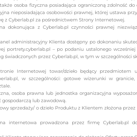
akże osoba fizyczna posiadająca ograniczoną zdolność do 
cyjna nieposiadająca osobowości prawnej, której ustawa prz
 z Cyberlab.pl za pośrednictwem Strony Internetowej.
na dokonująca z Cyberlab.pl czynności prawnej niezwiąza
nel administracyjny Klienta dostępny po dokonaniu skuteczn
wej portrety.cyberlab.pl – po podaniu ustalonego wcześnie
ług świadczonych przez Cyberlab.pl, w tym w szczególności
onie Internetowej towar/dzieło będący przedmiotem u
rlab.pl, w szczególności: gotowe wizerunki w granicie, 
ztale.
czna, osoba prawna lub jednostka organizacyjna wyposaż
ć gospodarczą lub zawodową.
owy sprzedaży/ o dzieło Produktu z Klientem złożona przez 
na internetowa prowadzona przez firmę Cyberlab.pl d