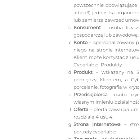
powszechnie obowiązujące t
albo (3) jednostka organiza
lub zamierza zawrzeć umowę
Konsument
– osoba fizycz
gospodarczą lub zawodową.
Konto
– spersonalizowany pa
niego na stronie interneto
Klient może korzystać z us
Cyberlab.pl Produkty.
Produkt
– wskazany na Str
pomiędzy Klientem, a Cybe
porcelanie, fotografia w krys
Przedsiębiorca
– osoba fizy
własnym imieniu działalnoś
Oferta
– oferta zawarcia um
rozdziale 4 ust. 4.
Strona Internetowa
– stro
portrety.cyberlab.pl.