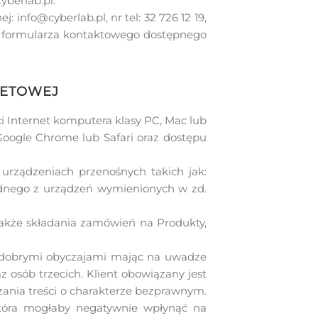
yberlab.pl.
info@cyberlab.pl, nr tel: 32 726 12 19,
oraz formularza kontaktowego dostępnego
NETOWEJ
i Internet komputera klasy PC, Mac lub
Google Chrome lub Safari oraz dostępu
 urządzeniach przenośnych takich jak:
ednego z urządzeń wymienionych w zd.
 także składania zamówień na Produkty,
i dobrymi obyczajami mając na uwadze
z osób trzecich. Klient obowiązany jest
ania treści o charakterze bezprawnym.
która mogłaby negatywnie wpłynąć na