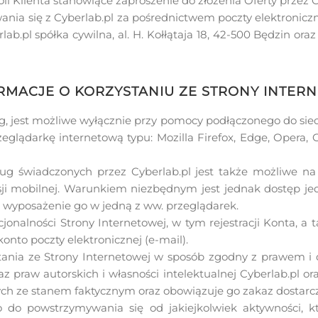
i Klienta stanowiące zaproszenie do złożenia Oferty przez C
a się z Cyberlab.pl za pośrednictwem poczty elektronicznej: 
rlab.pl spółka cywilna, al. H. Kołłątaja 18, 42-500 Będzin 
ORMACJE O KORZYSTANIU ZE STRONY INTER
ug, jest możliwe wyłącznie przy pomocy podłączonego do siec
lądarkę internetową typu: Mozilla Firefox, Edge, Opera, 
ług świadczonych przez Cyberlab.pl jest także możliwe na
rsji mobilnej. Warunkiem niezbędnym jest jednak dostęp j
z wyposażenie go w jedną z ww. przeglądarek.
cjonalności Strony Internetowej, w tym rejestracji Konta, a
nto poczty elektronicznej (e-mail).
ystania ze Strony Internetowej w sposób zgodny z prawem 
 praw autorskich i własności intelektualnej Cyberlab.pl ora
 ze stanem faktycznym oraz obowiązuje go zakaz dostarcz
o do powstrzymywania się od jakiejkolwiek aktywności, 