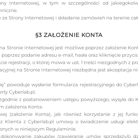
ony Internetowej, w tym w szczególności od jakiegokol
hniczne.
 ze Strony Internetowej i składanie zamówień na terenie całe
§3 ZAŁOŻENIE KONTA
na Stronie Internetowej jest możliwe poprzez założenie Kon
e poprzez podanie adresu e-mail, hasła oraz kliknięcie przycisk
ie rejestracji, o której mowa w ust. 1 treści niezgodnych z p
acyjnej na Stronie Internetowej niezbędna jest akceptacja 
 się” powoduje wysłanie formularza rejestracyjnego do Cyber
rty Cyberlab.pl.
zgodnie z postanowieniem ustępu powyższego, wysyła do Kl
m założenia Konta.
owej (założenie Konta), jak również korzystanie z jej fun
zez Klienta z Cyberlab.pl umowy o świadczenie usługi elek
lonych w niniejszym Regulaminie.
a dokonywanie zakupów (zawieranie umów sprzedaży/o dzi