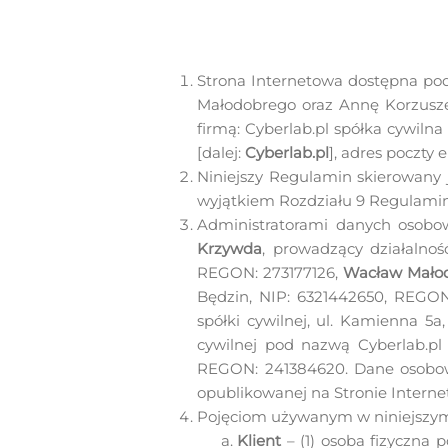
Strona Internetowa dostępna pod
Małodobrego oraz Annę Korzusze
firmą: Cyberlab.pl spółka cywiln
[dalej:
Cyberlab.pl
], adres poczty e
Niniejszy Regulamin skierowany 
wyjątkiem Rozdziału 9 Regulaminu
Administratorami danych osobo
Krzywda
, prowadzący działalność
REGON: 273177126,
Wacław Mało
Będzin, NIP: 6321442650, REGO
spółki cywilnej, ul. Kamienna 5
cywilnej pod nazwą Cyberlab.pl 
REGON: 241384620. Dane osobowe
opublikowanej na Stronie Interne
Pojęciom używanym w niniejszym
Klient
– (1) osoba fizyczna