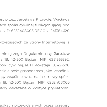
est przez: Jarosława Krzywdę, Wacława
h spółki cywilnej funkcjonującej pod
ędzin, NIP: 6252408005 REGON: 241384620
zystających ze Strony Internetowej (z
 niniejszego Regulaminu są:
Jarosław
ja 18, 42-500 Będzin, NIP: 6251365392,
ki cywilnej, al. H. Kołłątaja 18, 42-500
działalność gospodarczą jako wspólnik
łający wspólnie w ramach umowy spółki
ja 18, 42-500 Będzin, NIP: 6252408005
sady wskazane w Polityce prywatności
padkach przewidzianych przez przepisy