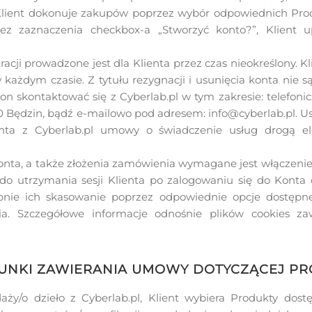
lient dokonuje zakupów poprzez wybór odpowiednich Produ
bez zaznaczenia checkbox-a „Stworzyć konto?”, Klient 
acji prowadzone jest dla Klienta przez czas nieokreślony.
 każdym czasie. Z tytułu rezygnacji i usunięcia konta nie s
on skontaktować się z Cyberlab.pl w tym zakresie: telefonic
500 Będzin, bądź e-mailowo pod adresem: info@cyberlab.pl. U
nta z Cyberlab.pl umowy o świadczenie usług drogą ele
onta, a także złożenia zamówienia wymagane jest włączenie
żą do utrzymania sesji Klienta po zalogowaniu się do Kont
pnie ich skasowanie poprzez odpowiednie opcje dostępne
. Szczegółowe informacje odnośnie plików cookies zaw
UNKI ZAWIERANIA UMOWY DOTYCZĄCEJ P
y/o dzieło z Cyberlab.pl, Klient wybiera Produkty dost