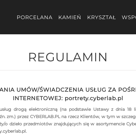
PORCELANA
KAMIEŃ
KRYSZTAŁ
WSP
REGULAMIN
ANIA UMÓW/ŚWIADCZENIA USŁUG ZA POŚ
INTERNETOWEJ: portrety.cyberlab.pl
usług drogą elektroniczną (na podstawie Ustawy z dnia 18 l
 późn. zm.) przez CYBERLAB.PL na rzecz Klientów, w tym w szcze
ży/o dzieło przedmiotów znajdujących się w asortymencie Cyb
.cyberlab.pl.