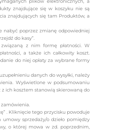
 wymaganych plików elektronicznych, a
dukty znajdujące się w koszyku nie są
cia znajdujących się tam Produktów, a
ce nabyć poprzez zmianę odpowiedniej
rzejdź do kasy”.
 związaną z nim formę płatności. W
tności, a także ich całkowity koszt.
danie do niej opłaty za wybrane formy
 uzupełnieniu danych do wysyłki, należy
ówienia. Wyświetlone w podsumowaniu
az z ich kosztem stanowią skierowaną do
 zamówienia.
ę” . Kliknięcie tego przycisku powoduje
iem umowy sprzedaży/o dzieło pomiędzy
mowy, o której mowa w zd. poprzednim,