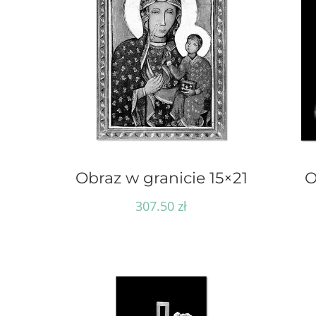
Obraz w granicie 15×21
O
307.50
zł