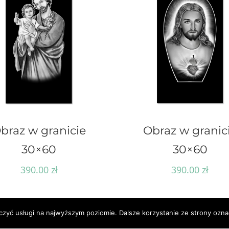
braz w granicie
Obraz w granic
30×60
30×60
390.00
zł
390.00
zł
czyć usługi na najwyższym poziomie. Dalsze korzystanie ze strony oznac