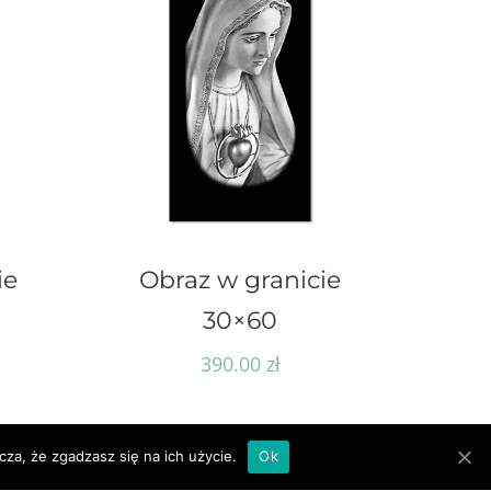
ie
Obraz w granicie
30×60
390.00
zł
za, że zgadzasz się na ich użycie.
Ok