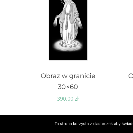
Obraz w granicie
O
30×60
390.00
zł
Ta strona korzysta z ciasteczek aby świad