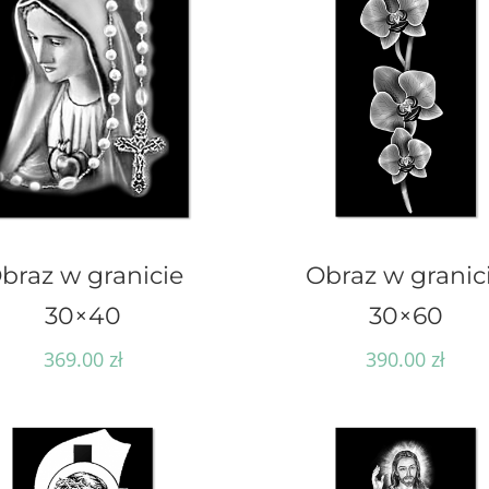
braz w granicie
Obraz w granic
30×40
30×60
369.00
zł
390.00
zł