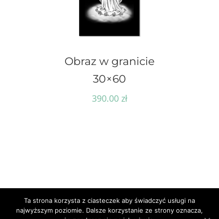
Obraz w granicie
30×60
390.00
zł
Ta strona korzysta z ciasteczek aby świadczyć usługi na
najwyższym poziomie. Dalsze korzystanie ze strony oznacza,
© Cyberlab.pl -
2026 | Wszelkie prawa