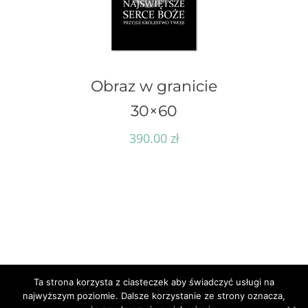
Obraz w granicie
30×60
390.00
zł
Ta strona korzysta z ciasteczek aby świadczyć usługi na
najwyższym poziomie. Dalsze korzystanie ze strony oznacza,
© Cyberlab.pl -
2026 | Wszelkie prawa