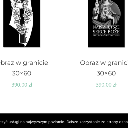
braz w granicie
Obraz w granic
30×60
30×60
390.00
zł
390.00
zł
czyć usługi na najwyższym poziomie. Dalsze korzystanie ze strony oznac