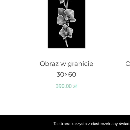
Obraz w granicie
O
30×60
390.00
zł
Ta strona korzysta z ciasteczek aby świad