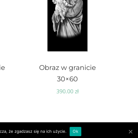
ie
Obraz w granicie
30×60
390.00
zł
za, że zgadzasz się na ich użycie.
Ok