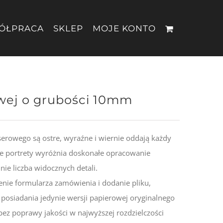
ÓŁPRACA
SKLEP
MOJE KONTO
owej o grubości 10mm
erowego są ostre, wyraźne i wiernie oddają każdy
ze portrety wyróżnia doskonałe opracowanie
nie liczba widocznych detali.
nie formularza zamówienia i dodanie pliku,
posiadania jedynie wersji papierowej oryginalnego
bez poprawy jakości w najwyższej rozdzielczości