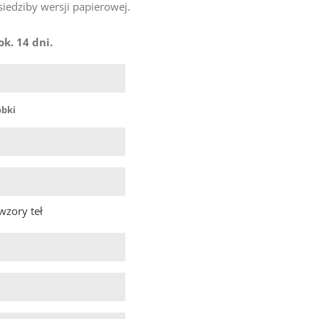
siedziby wersji papierowej.
k. 14 dni.

óbki


wzory teł

