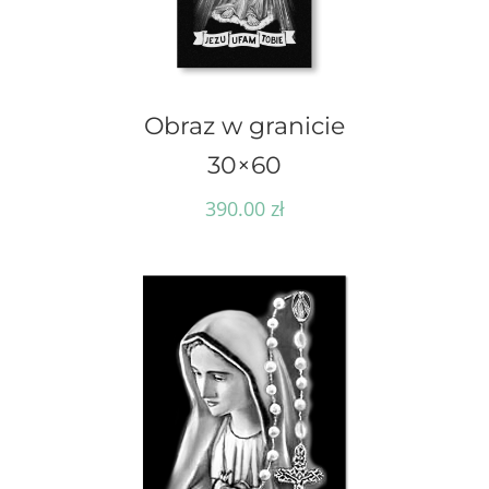
Obraz w granicie
30×60
390.00
zł