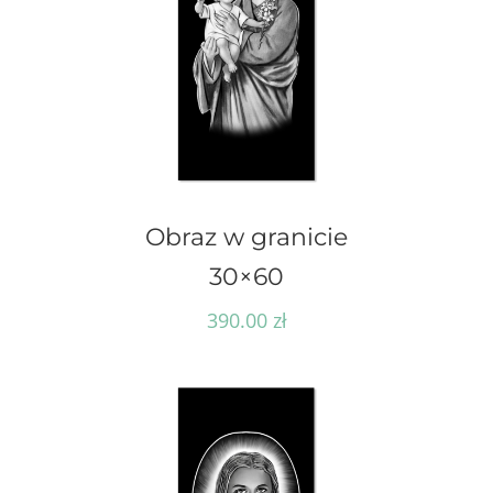
Obraz w granicie
30×60
390.00
zł