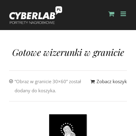
Gotowe wizerunki w granicie
“Obraz w granicie 30×60” został
Zobacz koszyk
dodany do koszyka.